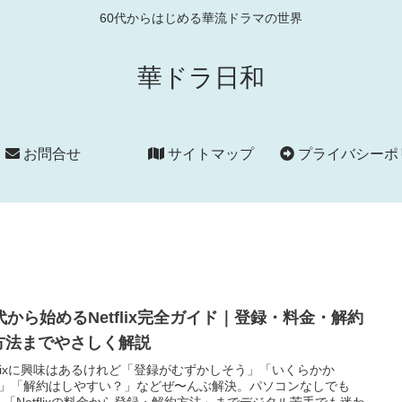
60代からはじめる華流ドラマの世界
華ドラ日和
お問合せ
サイトマップ
プライバシーポリシ
0代から始めるNetflix完全ガイド｜登録・料金・解約
方法までやさしく解説
tflixに興味はあるけれど「登録がむずかしそう」「いくらかか
」「解約はしやすい？」などぜ〜んぶ解決。パソコンなしでも
。「Netflixの料金から登録・解約方法」までデジタル苦手でも迷わ