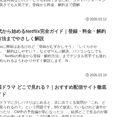
良さでも人気です。登録から料金、解約まで図解...
2026.03.12
0代から始めるNetflix完全ガイド｜登録・料金・解約
方法までやさしく解説
tflixに興味はあるけれど「登録がむずかしそう」「いくらかか
」「解約はしやすい？」などぜ〜んぶ解決。パソコンなしでも
。「Netflixの料金から登録・解約方法」までデジタル苦手でも迷わ
められるようわかりやすく解説します。N...
2026.03.10
国ドラマ どこで見れる？｜おすすめ配信サイト徹底
イド
ドラマに少しハマりはじめると、次に出てくる疑問が「これ、ど
見られるの？」という問題です。BSで放送しているけれど途中か
ったり、CM中の予告編が気になったり…。結局どこで見るのが最
なのか迷いますよね。この記事では、中国ドラマを...