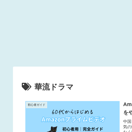
華流ドラマ
A
初心者ガイド
を
中国
気の
なく