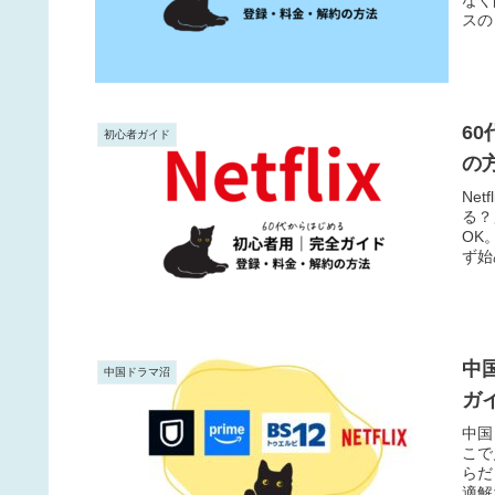
スの
6
初心者ガイド
の
Ne
る？
OK
ず始
中
中国ドラマ沼
ガ
中国
こで
らだ
適解