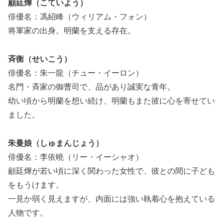
顧廷燁（こていよう）
俳優名：馮紹峰（ウィリアム・フォン）
将軍家の出身。明蘭を支える存在。
斉衡（せいこう）
俳優名：朱一龍（チュー・イーロン）
名門・斉家の御曹司で、品があり誠実な青年。
幼い頃から明蘭を想い続け、明蘭もまた彼に心を寄せてい
ました。
朱曼娘（しゅまんじょう）
俳優名：李依曉（リー・イーシャオ）
顧廷燁が若い頃に深く関わった女性で、彼との間に子ども
をもうけます。
一見か弱く見えますが、内面には強い執着心を抱えている
人物です。