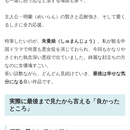
も一途に想う恋など涙する場面も多々。
主人公・明蘭（めいらん）の賢さと忍耐強さ、そして愛く
るしさに全力応援。
特筆したいのが、
朱曼娘（しゅまんじょう）
。私が観る中
国ドラマで何度も悪女役を演じておられ、今回もかなりや
さぐれた執念深い悪役で出ていました。綺麗な顔立ちの方
なのに女優魂すごい。
長い話数ながら、どんどん見続けていき、
最後は幸せな気
分になる
良い作品です。
実際に最後まで見たから言える「良かった
ところ」