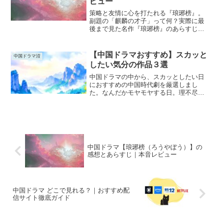
ビュー
策略と友情に心を打たれる『琅琊榜』。
副題の「麒麟の才子」って何？実際に最
後まで見た名作『琅琊榜』のあらすじと
見どころを本音でレビュー。
【中国ドラマおすすめ】スカッと
中国ドラマ沼
したい気分の作品３選
中国ドラマの中から、スカッとしたい日
におすすめの中国時代劇を厳選しまし
た。なんだかモヤモヤする日。理不尽な
ことが重なって、少し気持ちが沈む日。
そんなときこそ、物語の力を借りましょ
う！復讐や逆転の要素がありながら、最
後には主人公がちゃんと報わ...
中国ドラマ【琅琊榜（ろうやぼう）】の
感想とあらすじ｜本音レビュー
中国ドラマ どこで見れる？｜おすすめ配
信サイト徹底ガイド