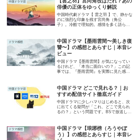
【雲之羽】宮尚角役はだれ？あの
中国ドラマ沼
をつくっていく女性たちと...
俳優の正体をゆっくり解説
中国時代劇ドラマ【 雲之羽 】で、静かな
のに強烈な印象を残す宮尚角（角公
子）。冷酷で理知的。感情を多く語ら
ず、視線や間で物語を動かすこの役を演
じているのは、中国人俳優の 丞磊（チョ
ン・レイ）です。丞磊（チョン・レイ）
中国ドラマ【墨雨雲間〜美しき復
ドラマ感想
はあのするどい視線と理知...
讐〜】の感想とあらすじ｜本音レ
ビュー
中国ドラマ【墨雨雲間】が気になってい
るけれど、「本当に面白いの？」この記
事では、『墨雨雲間』を実際に見た感想
をもとに、さくっとあらすじ、見どころ
を分かりやすくまとめました。見るかど
うか迷っている方の判断材料になればう
中国ドラマ どこで見れる？｜お
中国ドラマ沼
れしいです。【墨雨雲間】...
すすめ配信サイト徹底ガイド
中国ドラマに少しハマりはじめると、次
に出てくる疑問が「これ、どこで見られ
るの？」という問題です。BSで放送して
いるけれど途中からだったり、CM中の予
告編が気になったり…。結局どこで見る
のが最適解なのか迷いますよね。この記
中国ドラマ【琅琊榜（ろうやぼ
ドラマ感想
事では、中国ドラマを...
う）】の感想とあらすじ｜本音レ