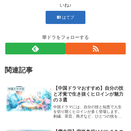
いね♪
はてブ
華ドラをフォローする
関連記事
【中国ドラマおすすめ】自分の技
中国ドラマ沼
と才覚で生き抜くヒロインが魅力
の３選
中国ドラマには、自分の技と知恵で人生
を切り開くヒロインが多く登場します。
刺繍、茶芸、商才など、ひとつの技を武
器に理不尽な世界を生き抜く女性たち。
その姿は、今の時代でいうクリエイター
やフリーランスのように、自分の力で道